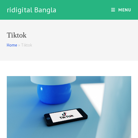
Skip
ridigital Bangla
MENU
to
content
Tiktok
Home
»
Tiktok