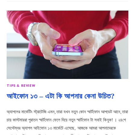
কেন
এটা
এতো
জনপ্রিয়,
রিভিউ
TIPS & REVIEW
আইফোন ১৩ – এটা কি আপনার কেনা উচিত?
অ্যাপলের মার্কেটিং স্ট্রাটেজি এমন, তারা যখন নতুন কোন স্মার্টফোন আপডেট আনে, তারা
চায় কাস্টমাররা পুরাতন স্মার্টফোন ফেলে দিয়ে নতুন স্মার্টফোন টা সবাই কিনুক! । ২৪শে
সেপ্টেম্বর অ্যাপল আইফোন ১৩ মার্কেটে এসেছে, আজকে আমরা আপনাদেরকে