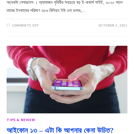
অনেকটা পেপারলেস । অ্যামাজন পৃথিবীর সবচেয়ে বড় ই-কমার্স সাইট, ২০২০ সালে
তাদের ইনকামের পরিমাণ ৩৮৬ বিলিয়ন ইউ এস ডলার,…
ON
COMMENTS OFF
OCTOBER 1, 2021
বাংলাদেশের
ই-
কমার্স
ব্যবস্থা
–
বিশ্বাস
এবং
ভবিষ্যৎ
TIPS & REVIEW
আইফোন ১৩ – এটা কি আপনার কেনা উচিত?