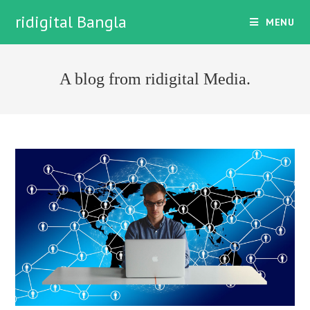
Skip
ridigital Bangla
MENU
to
content
A blog from ridigital Media.