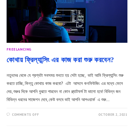
পাগল?
FREELANCING
কোথায় ফ্রিল্যান্সিং এর কাজ করা শুরু করবেন?
নতুনদের থেকে যে প্রশ্নটা সবসময় শুনতে হয় সেটা হচ্ছে, ভাই আমি ফ্রিল্যান্সিং শুরু
করতে চাচ্ছি, কিন্তু কোথায় কাজ করবো? এটা আসলে কনফিউজিং এর মধ্যে ফেলে
দেয়, শুরুর দিকে আপনি বুঝতে পারবেন না কোন প্ল্যাটফর্ম টা ভালো হবে! বিভিন্ন জন
বিভিন্ন ধরনের সাজেশন দেবে, কেউ বলবে ভাই আপনি আপওয়ার্ক এ শুরু…
ON
COMMENTS OFF
OCTOBER 2, 2021
কোথায়
ফ্রিল্যান্সিং
এর
কাজ
করা