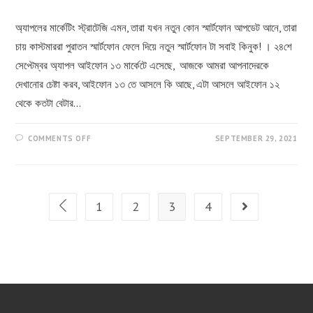
অ্যাপলের মার্কেটিং স্ট্রাটেজি এমন, তারা যখন নতুন কোন স্মার্টফোন আপডেট আনে, তারা
চায় কাস্টমাররা পুরাতন স্মার্টফোন ফেলে দিয়ে নতুন স্মার্টফোন টা সবাই কিনুক! । ২৪শে
সেপ্টেম্বর অ্যাপল আইফোন ১৩ মার্কেটে এসেছে, আজকে আমরা আপনাদেরকে
দেখানোর চেষ্টা করব, আইফোন ১৩ তে আসলে কি আছে, এটা আসলে আইফোন ১২
থেকে কতটা বেটার…
ON
COMMENTS OFF
SEPTEMBER 29, 2021
আইফোন
১৩
–
এটা
কি
আপনার
কেনা
1
2
3
4
Go to the previous page
Go to the next 
উচিত?